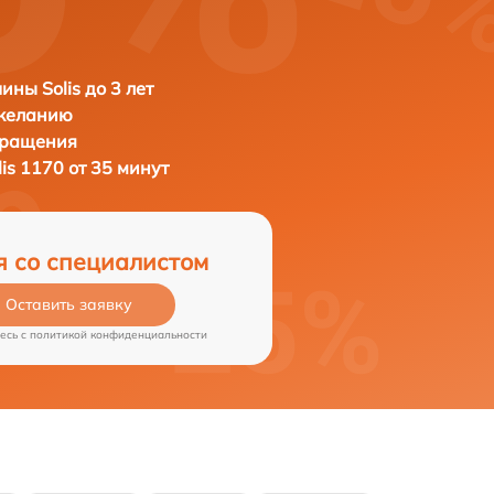
ны Solis до 3 лет
 желанию
бращения
lis 1170 от 35 минут
я со специалистом
Оставить заявку
есь c
политикой конфиденциальности