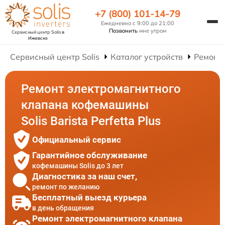
+7 (800) 101-14-79
Ежедневно с 9:00 до 21:00
Позвонить
мне утром
Сервисный центр Solis
в
Ижевске
Сервисный центр Solis
Каталог устройств
Ремонт
Ремонт электромагнитного
клапана кофемашины
Solis Barista Perfetta Plus
Официальный сервис
Гарантийное обслуживание
кофемашины Solis до 3 лет
Диагностика за наш счет,
ремонт по желанию
Бесплатный выезд курьера
в день обращения
Ремонт электромагнитного клапана